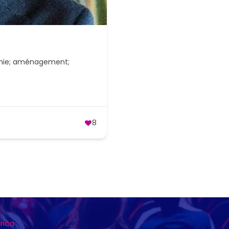
aphie; aménagement;
8
frica