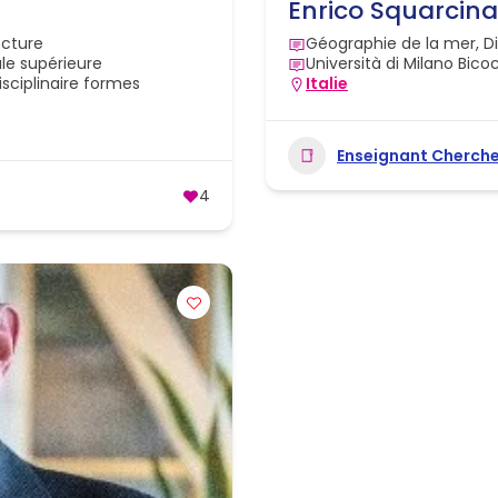
Enrico Squarcina
ecture
Géographie de la mer, D
ale supérieure
Università di Milano Bico
isciplinaire formes
Italie
Enseignant Cherch
4