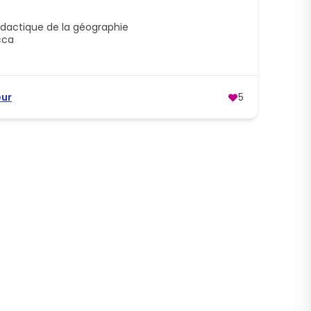
idactique de la géographie
cca
eur
5